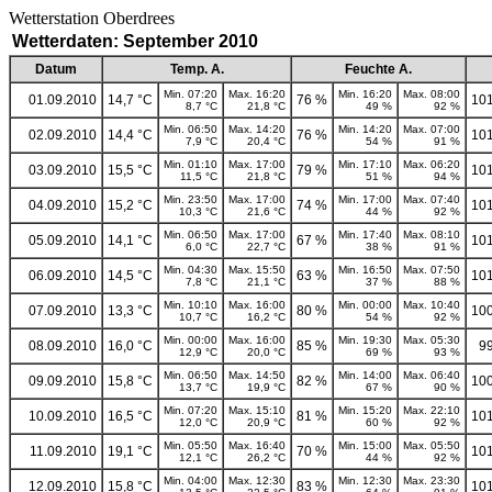
Wetterstation Oberdrees
Wetterdaten: September 2010
Datum
Temp. A.
Feuchte A.
Min. 07:20
Max. 16:20
Min. 16:20
Max. 08:00
01.09.2010
14,7 °C
76 %
10
8,7 °C
21,8 °C
49 %
92 %
Min. 06:50
Max. 14:20
Min. 14:20
Max. 07:00
02.09.2010
14,4 °C
76 %
10
7,9 °C
20,4 °C
54 %
91 %
Min. 01:10
Max. 17:00
Min. 17:10
Max. 06:20
03.09.2010
15,5 °C
79 %
10
11,5 °C
21,8 °C
51 %
94 %
Min. 23:50
Max. 17:00
Min. 17:00
Max. 07:40
04.09.2010
15,2 °C
74 %
10
10,3 °C
21,6 °C
44 %
92 %
Min. 06:50
Max. 17:00
Min. 17:40
Max. 08:10
05.09.2010
14,1 °C
67 %
10
6,0 °C
22,7 °C
38 %
91 %
Min. 04:30
Max. 15:50
Min. 16:50
Max. 07:50
06.09.2010
14,5 °C
63 %
10
7,8 °C
21,1 °C
37 %
88 %
Min. 10:10
Max. 16:00
Min. 00:00
Max. 10:40
07.09.2010
13,3 °C
80 %
10
10,7 °C
16,2 °C
54 %
92 %
Min. 00:00
Max. 16:00
Min. 19:30
Max. 05:30
08.09.2010
16,0 °C
85 %
9
12,9 °C
20,0 °C
69 %
93 %
Min. 06:50
Max. 14:50
Min. 14:00
Max. 06:40
09.09.2010
15,8 °C
82 %
10
13,7 °C
19,9 °C
67 %
90 %
Min. 07:20
Max. 15:10
Min. 15:20
Max. 22:10
10.09.2010
16,5 °C
81 %
10
12,0 °C
20,9 °C
60 %
92 %
Min. 05:50
Max. 16:40
Min. 15:00
Max. 05:50
11.09.2010
19,1 °C
70 %
10
12,1 °C
26,2 °C
44 %
92 %
Min. 04:00
Max. 12:30
Min. 12:30
Max. 23:30
12.09.2010
15,8 °C
83 %
10