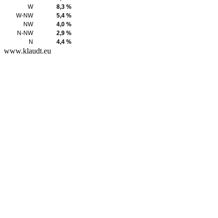
W
8,3 %
W-NW
5,4 %
NW
4,0 %
N-NW
2,9 %
N
4,4 %
www.klaudt.eu