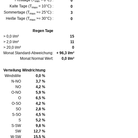
Frosttage (T
< 0°C) :
0
min
Kalte Tage (T
< 10°C) :
0
max
Sommertage (T
>= 25°C) :
3
max
Heiße Tage (T
>= 30°C) :
0
max
Regen Tage
> 0,0 l/m²
15
> 2,0 l/m²
11
> 20,0 l/m²
0
Monat Standard-Abweichung:
+ 96,3 l/m²
Monat Normal Wert:
0,0 l/m²
Verteilung
Windrichtung
Windstille
0,0 %
N-NO
3,7 %
NO
4,2 %
O-NO
5,9 %
O
6,5 %
O-SO
4,2 %
SO
2,8 %
S-SO
4,5 %
S
5,2 %
S-SW
9,8 %
SW
12,7 %
W-SW
15,5 %