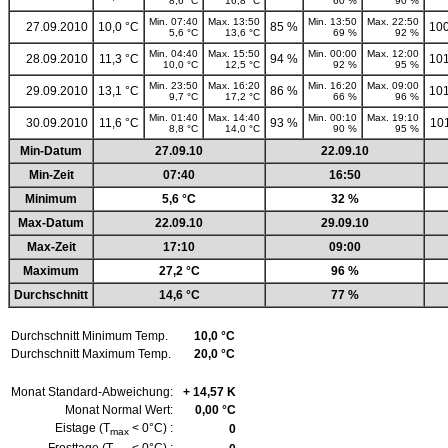
8,6 °C
16,8 °C
60 %
90 %
Min. 07:40
Max. 13:50
Min. 13:50
Max. 22:50
27.09.2010
10,0 °C
85 %
10
5,6 °C
13,6 °C
69 %
92 %
Min. 04:40
Max. 15:50
Min. 00:00
Max. 12:00
28.09.2010
11,3 °C
94 %
10
10,0 °C
12,5 °C
92 %
95 %
Min. 23:50
Max. 16:20
Min. 16:20
Max. 09:00
29.09.2010
13,1 °C
86 %
10
9,7 °C
17,2 °C
66 %
96 %
Min. 01:40
Max. 14:40
Min. 00:10
Max. 19:10
30.09.2010
11,6 °C
93 %
10
8,8 °C
14,0 °C
90 %
95 %
Min-Datum
27.09.10
22.09.10
Min-Zeit
07:40
16:50
Minimum
5,6 °C
32 %
Max-Datum
22.09.10
29.09.10
Max-Zeit
17:10
09:00
Maximum
27,2 °C
96 %
Durchschnitt
14,6 °C
77 %
Durchschnitt Minimum Temp.
10,0 °C
Durchschnitt Maximum Temp.
20,0 °C
Monat Standard-Abweichung:
+ 14,57 K
Monat Normal Wert:
0,00 °C
Eistage (T
< 0°C) :
0
max