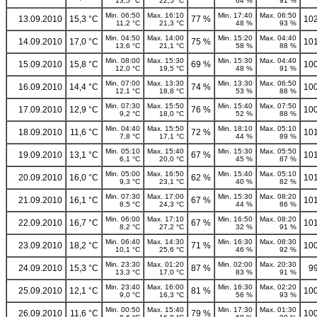
13,5 °C
22,5 °C
64 %
91 %
Min. 06:50
Max. 16:10
Min. 17:40
Max. 06:50
13.09.2010
15,3 °C
77 %
10
11,2 °C
21,3 °C
48 %
93 %
Min. 04:50
Max. 14:00
Min. 15:20
Max. 04:40
14.09.2010
17,0 °C
75 %
10
13,6 °C
21,1 °C
58 %
88 %
Min. 08:00
Max. 15:30
Min. 15:30
Max. 04:40
15.09.2010
15,8 °C
69 %
10
12,0 °C
19,5 °C
48 %
91 %
Min. 07:00
Max. 13:30
Min. 13:30
Max. 06:50
16.09.2010
14,4 °C
74 %
10
12,1 °C
18,8 °C
53 %
88 %
Min. 07:30
Max. 15:50
Min. 15:40
Max. 07:50
17.09.2010
12,9 °C
76 %
10
9,2 °C
18,0 °C
52 %
88 %
Min. 04:40
Max. 15:50
Min. 18:10
Max. 05:10
18.09.2010
11,6 °C
72 %
10
7,8 °C
17,1 °C
44 %
89 %
Min. 05:10
Max. 15:40
Min. 15:30
Max. 05:50
19.09.2010
13,1 °C
67 %
10
6,1 °C
20,0 °C
45 %
87 %
Min. 05:00
Max. 16:50
Min. 15:40
Max. 05:10
20.09.2010
16,0 °C
62 %
10
9,3 °C
23,1 °C
40 %
82 %
Min. 07:30
Max. 17:00
Min. 15:30
Max. 08:20
21.09.2010
16,1 °C
67 %
10
8,5 °C
24,3 °C
44 %
86 %
Min. 06:00
Max. 17:10
Min. 16:50
Max. 08:20
22.09.2010
16,7 °C
67 %
10
8,2 °C
27,2 °C
32 %
91 %
Min. 06:40
Max. 14:30
Min. 16:30
Max. 08:30
23.09.2010
18,2 °C
71 %
10
10,1 °C
25,6 °C
46 %
92 %
Min. 23:30
Max. 01:20
Min. 02:00
Max. 20:30
24.09.2010
15,3 °C
87 %
9
13,3 °C
17,0 °C
83 %
91 %
Min. 23:40
Max. 16:00
Min. 16:30
Max. 02:20
25.09.2010
12,1 °C
81 %
10
9,0 °C
16,3 °C
56 %
93 %
Min. 00:50
Max. 15:40
Min. 17:30
Max. 01:30
26.09.2010
11,6 °C
79 %
10