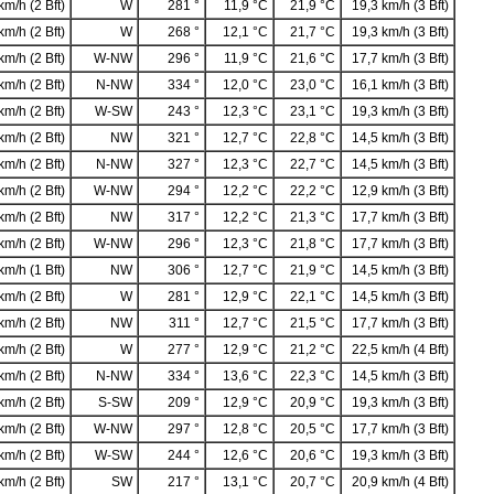
km/h (2 Bft)
W
281 °
11,9 °C
21,9 °C
19,3 km/h (3 Bft)
km/h (2 Bft)
W
268 °
12,1 °C
21,7 °C
19,3 km/h (3 Bft)
km/h (2 Bft)
W-NW
296 °
11,9 °C
21,6 °C
17,7 km/h (3 Bft)
km/h (2 Bft)
N-NW
334 °
12,0 °C
23,0 °C
16,1 km/h (3 Bft)
km/h (2 Bft)
W-SW
243 °
12,3 °C
23,1 °C
19,3 km/h (3 Bft)
km/h (2 Bft)
NW
321 °
12,7 °C
22,8 °C
14,5 km/h (3 Bft)
km/h (2 Bft)
N-NW
327 °
12,3 °C
22,7 °C
14,5 km/h (3 Bft)
km/h (2 Bft)
W-NW
294 °
12,2 °C
22,2 °C
12,9 km/h (3 Bft)
km/h (2 Bft)
NW
317 °
12,2 °C
21,3 °C
17,7 km/h (3 Bft)
km/h (2 Bft)
W-NW
296 °
12,3 °C
21,8 °C
17,7 km/h (3 Bft)
km/h (1 Bft)
NW
306 °
12,7 °C
21,9 °C
14,5 km/h (3 Bft)
km/h (2 Bft)
W
281 °
12,9 °C
22,1 °C
14,5 km/h (3 Bft)
km/h (2 Bft)
NW
311 °
12,7 °C
21,5 °C
17,7 km/h (3 Bft)
km/h (2 Bft)
W
277 °
12,9 °C
21,2 °C
22,5 km/h (4 Bft)
km/h (2 Bft)
N-NW
334 °
13,6 °C
22,3 °C
14,5 km/h (3 Bft)
km/h (2 Bft)
S-SW
209 °
12,9 °C
20,9 °C
19,3 km/h (3 Bft)
km/h (2 Bft)
W-NW
297 °
12,8 °C
20,5 °C
17,7 km/h (3 Bft)
km/h (2 Bft)
W-SW
244 °
12,6 °C
20,6 °C
19,3 km/h (3 Bft)
km/h (2 Bft)
SW
217 °
13,1 °C
20,7 °C
20,9 km/h (4 Bft)